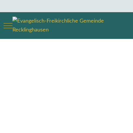
Mobile Menu Toggle
Guten Abend!
Herzlich Willkommen
auf der Seite der
Evangelisch-
Freikirchlichen
Gemeinde